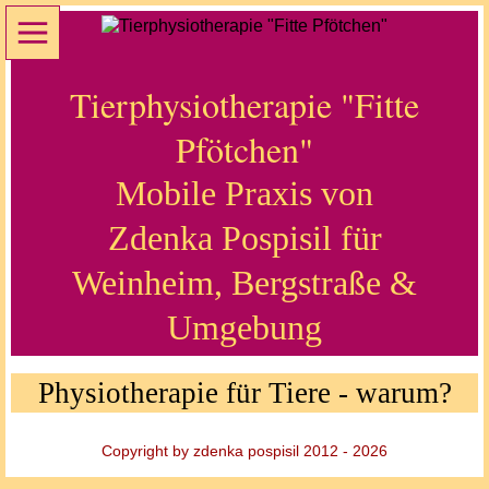
Tierphysiotherapie "Fitte
Pfötchen"
Mobile Praxis von
Zdenka Pospisil für
Weinheim, Bergstraße &
Umgebung
Physiotherapie für Tiere - warum?
Copyright by zdenka pospisil 2012 - 2026